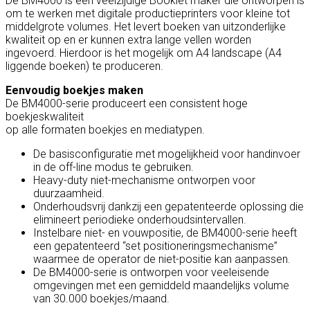
De BM4000 is een veelzijdige Booklet maker die ontworpen is
om te werken met digitale productieprinters voor kleine tot
middelgrote volumes. Het levert boeken van uitzonderlijke
kwaliteit op en er kunnen extra lange vellen worden
ingevoerd. Hierdoor is het mogelijk om A4 landscape (A4
liggende boeken) te produceren.
Eenvoudig boekjes maken
De BM4000-serie produceert een consistent hoge
boekjeskwaliteit
op alle formaten boekjes en mediatypen.
De basisconfiguratie met mogelijkheid voor handinvoer
in de off-line modus te gebruiken.
Heavy-duty niet-mechanisme ontworpen voor
duurzaamheid.
Onderhoudsvrij dankzij een gepatenteerde oplossing die
elimineert periodieke onderhoudsintervallen.
Instelbare niet- en vouwpositie, de BM4000-serie heeft
een gepatenteerd “set positioneringsmechanisme”
waarmee de operator de niet-positie kan aanpassen.
De BM4000-serie is ontworpen voor veeleisende
omgevingen met een gemiddeld maandelijks volume
van 30.000 boekjes/maand.