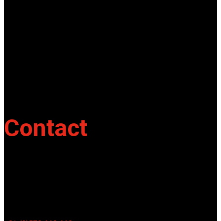
SDD NL is distributeur van hoge kwaliteit bind-, snij-, vouw-, ril-
en wire-o machines
Contact
Locatie
Brinkerweg 5,
8166 GD Emst
Telefoonnummer